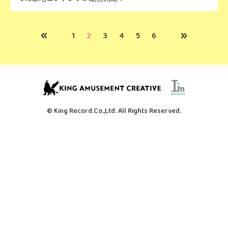
«
»
1
2
3
4
5
6
© King Record.Co.,Ltd. All Rights Reserved.