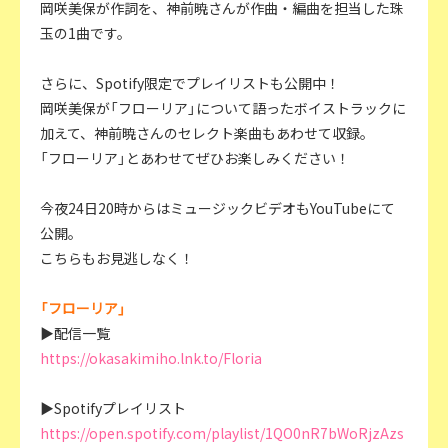
岡咲美保が作詞を、神前暁さんが作曲・編曲を担当した珠
玉の1曲です。
さらに、Spotify限定でプレイリストも公開中！
岡咲美保が「フローリア」について語ったボイストラックに
加えて、神前暁さんのセレクト楽曲もあわせて収録。
「フローリア」とあわせてぜひお楽しみください！
今夜24日20時からはミュージックビデオもYouTubeにて
公開。
こちらもお見逃しなく！
「フローリア」
▶配信一覧
https://okasakimiho.lnk.to/Floria
▶Spotifyプレイリスト
https://open.spotify.com/playlist/1QO0nR7bWoRjzAzs