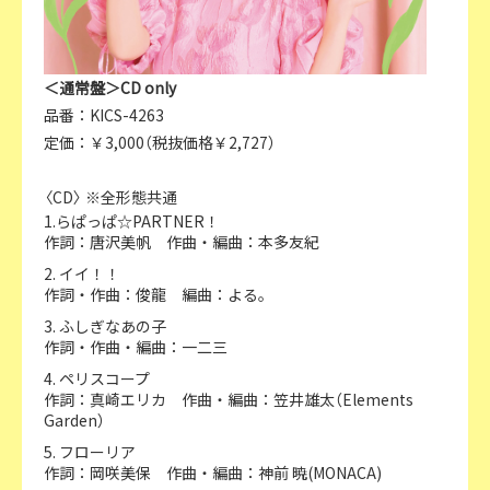
＜通常盤＞CD only
品番：KICS-4263
定価：￥3,000（税抜価格￥2,727）
〈CD〉 ※全形態共通
1.らぱっぱ☆PARTNER！
作詞：唐沢美帆 作曲・編曲：本多友紀
2. イイ！！
作詞・作曲：俊龍 編曲：よる。
3. ふしぎなあの子
作詞・作曲・編曲：一二三
4. ペリスコープ
作詞：真崎エリカ 作曲・編曲：笠井雄太（Elements
Garden）
5. フローリア
作詞：岡咲美保 作曲・編曲：神前 暁(MONACA)