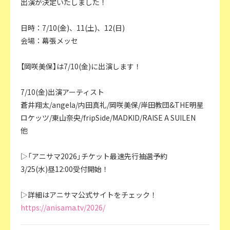
出演が決定いたしました！
日時：7/10(金)、11(土)、12(日)
会場：幕張メッセ
【岡咲美保】は7/10(金)に出演します！
7/10(金)出演アーティスト
蒼井翔太/angela/内田真礼/岡咲美保/岸田教団&THE明星
ロケッツ/東山奈央/fripSide/MADKID/RAISE A SUILEN
他
▷「アニサマ2026」チケット最速先行抽選予約
3/25(水)昼12:00受付開始！
▷詳細はアニサマ公式サイトをチェック！
https://anisama.tv/2026/