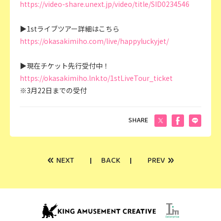
https://video-share.unext.jp/video/title/SID0234546
▶1stライブツアー詳細はこちら
https://okasakimiho.com/live/happyluckyjet/
▶現在チケット先行受付中！
https://okasakimiho.lnk.to/1stLiveTour_ticket
※3月22日までの受付
SHARE
«
»
NEXT
BACK
PREV