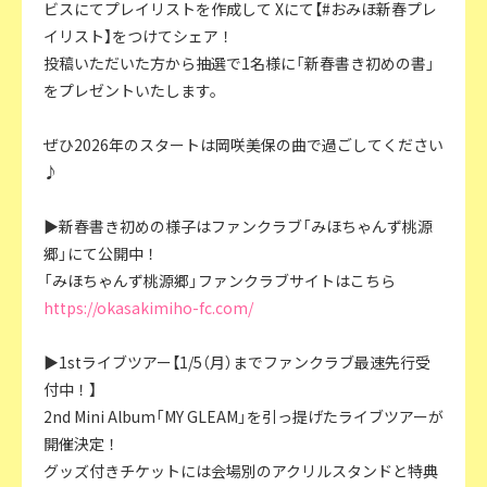
ビスにてプレイリストを作成して Xにて【#おみほ新春プレ
イリスト】をつけてシェア！
投稿いただいた方から抽選で1名様に「新春書き初めの書」
をプレゼントいたします。
ぜひ2026年のスタートは岡咲美保の曲で過ごしてください
♪
▶新春書き初めの様子はファンクラブ「みほちゃんず桃源
郷」にて公開中！
「みほちゃんず桃源郷」ファンクラブサイトはこちら
https://okasakimiho-fc.com/
▶1stライブツアー【1/5（月）までファンクラブ最速先行受
付中！】
2nd Mini Album「MY GLEAM」を引っ提げたライブツアーが
開催決定！
グッズ付きチケットには会場別のアクリルスタンドと特典