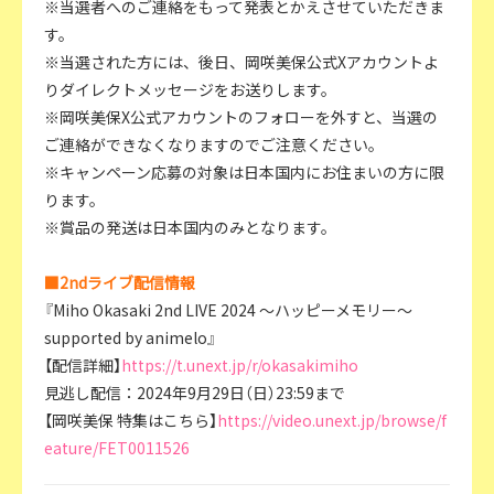
※当選者へのご連絡をもって発表とかえさせていただきま
す。
※当選された方には、後日、岡咲美保公式Xアカウントよ
りダイレクトメッセージをお送りします。
※岡咲美保X公式アカウントのフォローを外すと、当選の
ご連絡ができなくなりますのでご注意ください。
※キャンペーン応募の対象は日本国内にお住まいの方に限
ります。
※賞品の発送は日本国内のみとなります。
■2ndライブ配信情報
『Miho Okasaki 2nd LIVE 2024 ～ハッピーメモリー～
supported by animelo』
【配信詳細】
https://t.unext.jp/r/okasakimiho
見逃し配信：2024年9月29日（日）23:59まで
【岡咲美保 特集はこちら】
https://video.unext.jp/browse/f
eature/FET0011526