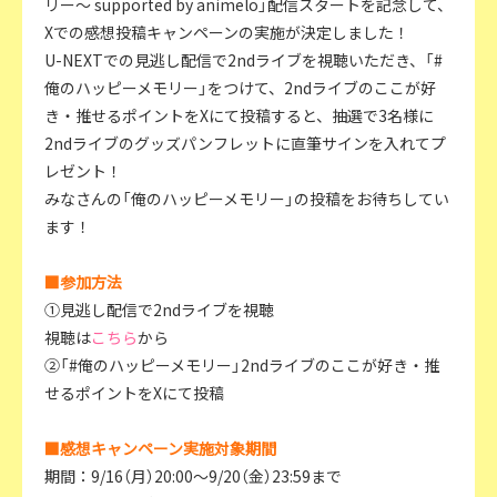
リー～ supported by animelo」配信スタートを記念して、
Xでの感想投稿キャンペーンの実施が決定しました！
U-NEXTでの見逃し配信で2ndライブを視聴いただき、「#
俺のハッピーメモリー」をつけて、2ndライブのここが好
き・推せるポイントをXにて投稿すると、抽選で3名様に
2ndライブのグッズパンフレットに直筆サインを入れてプ
レゼント！
みなさんの「俺のハッピーメモリー」の投稿をお待ちしてい
ます！
■参加方法
①見逃し配信で2ndライブを視聴
視聴は
こちら
から
②「#俺のハッピーメモリー」2ndライブのここが好き・推
せるポイントをXにて投稿
■感想キャンペーン実施対象期間
期間：9/16（月）20:00～9/20（金）23:59まで